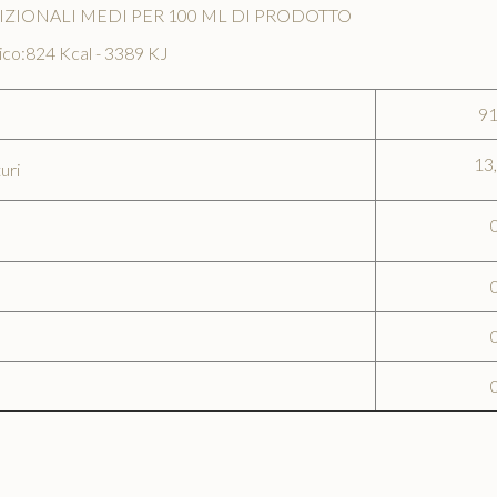
IZIONALI MEDI PER 100 ML DI PRODOTTO
ico:824 Kcal - 3389 KJ
91
13,
uri
0
0
0
0