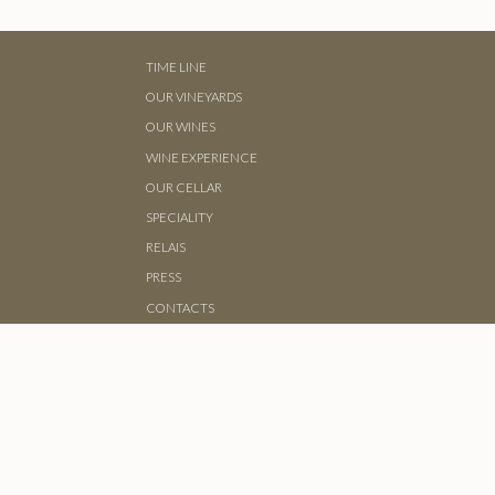
TIME LINE
OUR VINEYARDS
OUR WINES
WINE EXPERIENCE
OUR CELLAR
SPECIALITY
RELAIS
PRESS
CONTACTS
PRIVACY
PRESS
CONTACTS