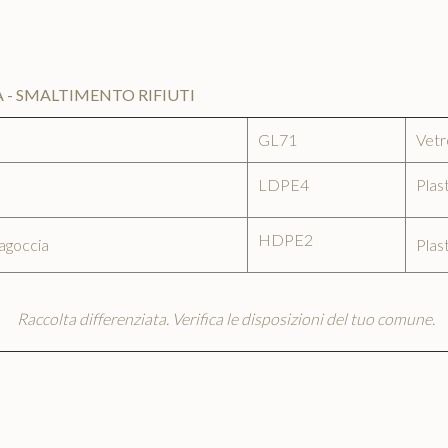
À - SMALTIMENTO RIFIUTI
GL71
Vetr
LDPE4
Plas
HDPE2
agoccia
Plas
Raccolta differenziata. Verifica le disposizioni del tuo comune.