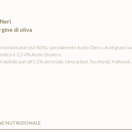
Neri
gine di oliva
si monoinsaturi (63-83%), specialmente Acido Oleico. Acidi grassi saturi
mitico e 1,5-4% Acido Stearico.
 dell'olio pari all'1-2% del totale: Idrocarburi, Tocoferoli, Polifenoli, A
NE NUTRIZIONALE